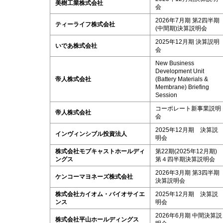
美樹工業株式会社
会
2026年7月期 第2四半期
ティーライフ株式会社
(中間期)決算説明会
2025年12月期 決算説明
いであ株式会社
会
New Business
Development Unit
帝人株式会社
(Battery Materials &
Membrane) Briefing
Session
コーポレート新事業説明
帝人株式会社
会
2025年12月期 決算説
インヴィンシブル投資法人
明会
株式会社モブキャストホールディ
第22期(2025年12月期)
ングス
第４四半期決算説明会
2026年3月期 第3四半期
ケンコーマヨネーズ株式会社
決算説明会
株式会社カイオム・バイオサイエ
2025年12月期 決算説
ンス
明会
2026年6月期 中間決算説
株式会社平山ホールディングス