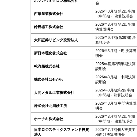
ホソカワミクロン株式会社
会
2026年3月期 第2四半期
西華産業株式会社
（中間期） 決算説明会
2026年3月期 第2四半期
鈴茂器工株式会社
決算説明会
2025年9月期(第39期) 決
大和証券リビング投資法人
算説明会
2026年3月期上期 決算説
新日本理化株式会社
明会
2025年度第2四半期決算
乾汽船株式会社
説明会
2026年3月期 中間決算
株式会社はせがわ
説明会
2026年3月期第2四半期
大同メタル工業株式会社
（中間期）決算説明会
2026年3月期 中間決算説
株式会社北川鉄工所
明会
2026年3月期 第2四半期
ホーチキ株式会社
（中間期） 決算説明会
日本ロジスティクスファンド投資
2025年7月期個人投資主
法人
様向け決算説明会