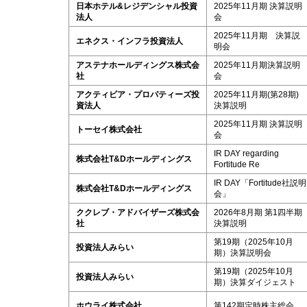
日本ホテル&レジデンシャル投資
2025年11月期 決算説明
法人
会
2025年11月期 決算説
エネクス・インフラ投資法人
明会
アステナホールディングス株式会
2025年11月期決算説明
社
会
アクティビア・プロパティーズ投
2025年11月期(第28期)
資法人
決算説明
2025年11月期 決算説明
トーセイ株式会社
会
IR DAY regarding
株式会社T&Dホールディングス
Fortitude Re
IR DAY「Fortitude社説明
株式会社T&Dホールディングス
会」
ククレブ・アドバイザーズ株式会
2026年8月期 第1四半期
社
決算説明
第19期（2025年10月
投資法人みらい
期）決算説明会
第19期（2025年10月
投資法人みらい
期）決算ダイジェスト
ホウライ株式会社
第142期定時株主総会