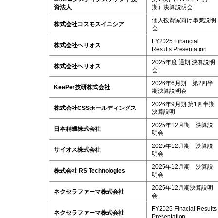
資法人
期）決算説明会
個人投資家向け事業説明
株式会社コスモスイニシア
会
FY2025 Financial
株式会社ヘリオス
Results Presentation
2025年度 通期 決算説明
株式会社ヘリオス
会
2026年6月期 第2四半
KeePer技研株式会社
期決算説明会
2026年9月期 第1四半期
株式会社CSSホールディングス
決算説明
2025年12月期 決算説
日本精蠟株式会社
明会
2025年12月期 決算説
サイオス株式会社
明会
2025年12月期 決算説
株式会社 RS Technologies
明会
2025年12月期決算説明
ネクセラファーマ株式会社
会
FY2025 Finacial Results
ネクセラファーマ株式会社
Presentation