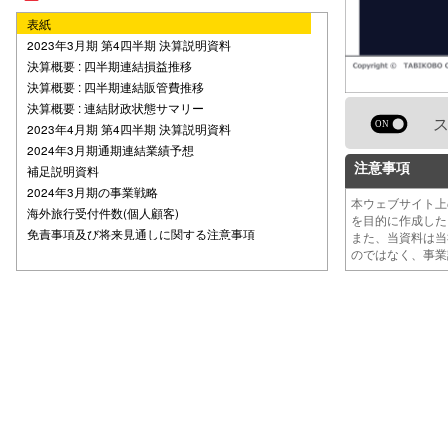
表紙
2023年3月期 第4四半期 決算説明資料
決算概要 : 四半期連結損益推移
決算概要 : 四半期連結販管費推移
決算概要 : 連結財政状態サマリー
2023年4月期 第4四半期 決算説明資料
2024年3月期通期連結業績予想
注意事項
補足説明資料
2024年3月期の事業戦略
本ウェブサイト
海外旅行受付件数(個人顧客)
を目的に作成し
免責事項及び将来見通しに関する注意事項
また、当資料は
のではなく、事