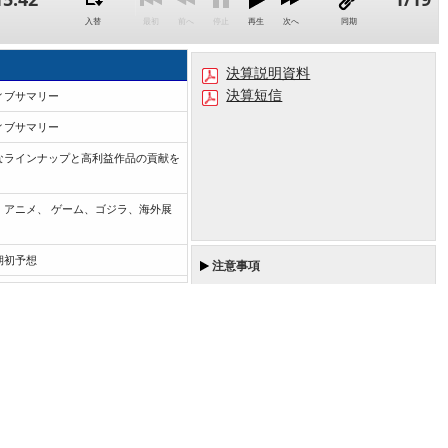
入替
最初
前へ
停止
再生
次へ
同期
決算説明資料
決算短信
ィブサマリー
書起し
テキスト
ィブサマリー
なラインナップと高利益作品の貢献を
：アニメ、 ゲーム、ゴジラ、海外展
通期実績と期初予想
IP・アニメ事業：
事業セグメント別の主
2032 年の目標達成に向けた成長ド
/見通しと成長ドライバー 
ライバー
期初予想
注意事項
事業：
の目標達成に向けた成長ドライバー
ント別の主な実績
ドライバー (1/2)
ント別の主な実績
ドライバー (2/2)
イト