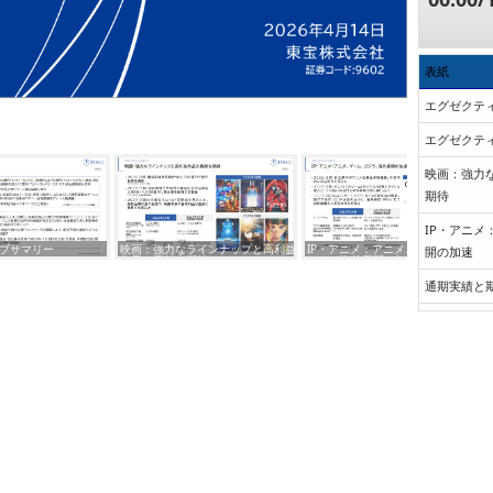
表紙
エグゼクテ
エグゼクテ
映画：強力
期待
IP・アニメ
ブサマリー
映画：強力なラインナップと高利益
IP・アニメ：アニメ、 ゲーム、ゴ
開の加速
作品の貢献を期待
ジラ、海外展開の加速
通期実績と
IP・アニメ
2032 年
事業セグメ
/見通しと成長
事業セグメ
/見通しと成長
業績ハイラ