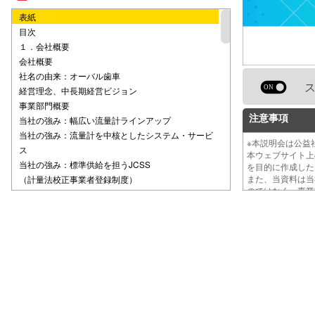
表紙
目次
１．会社概要
会社概要
社名の由来：オーバル歯車
経営理念、中長期経営ビジョン
事業部門概要
注意事項
当社の強み：幅広い流量計ラインアップ
当社の強み：流量計を中核としたシステム・サービ
※本説明会は公
ス
本ウェブサイト
当社の強み：標準供給を担うJCSS
を目的に作成し
また、当資料は
（計量法校正事業者登録制度）
のではなく、事
２．2026年3月期 決算概況
Summary
業績ハイライト
事業部門別受注高・受注残高
事業部門別売上高（センサ部門）
事業部門別売上高（システム部門）
事業部門別売上高（サービス部門）
出荷元の国別売上高