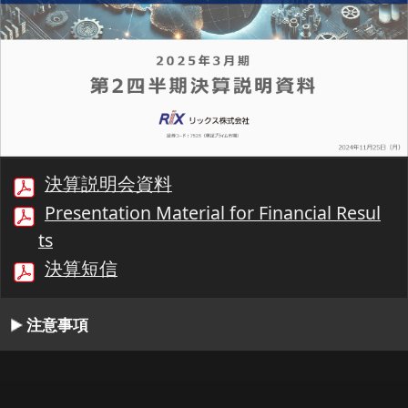
決算説明会資料
Presentation Material for Financial Resul
ts
決算短信
注意事項
00:00/19:22
1/29
最初
前へ
停止
再生
次へ
同期
書起し