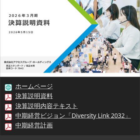
ホームページ
決算説明資料
決算説明内容テキスト
中期経営ビジョン「Diversity Link 2032」
中期経営計画
注意事項
00:00/25:04
1/36
最初
前へ
停止
再生
次へ
同期
書起し