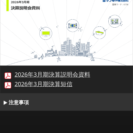
2026年3月期決算説明会資料
2026年3月期決算短信
注意事項
00:00/25:29
1/15
最初
前へ
停止
再生
次へ
同期
書起し