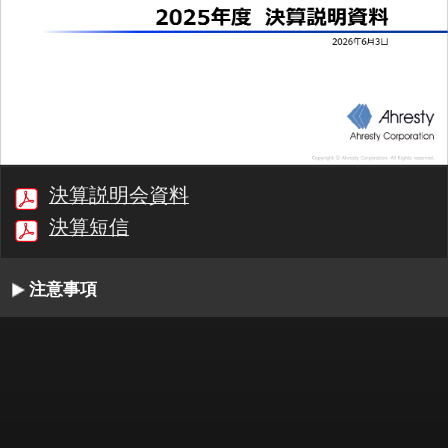
決算説明会資料
決算短信
注意事項
00:00/36:10
1/39
最初
前へ
停止
再生
次へ
同期
書起し