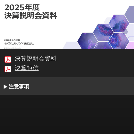
決算説明会資料
決算短信
注意事項
00:00/29:50
1/19
最初
前へ
停止
再生
次へ
同期
書起し