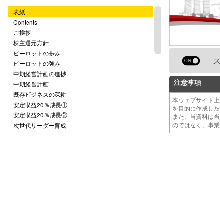
表紙
Contents
ご挨拶
株主還元方針
ビーロットの歩み
ビーロットの強み
中期経営計画の進捗
注意事項
中期経営計画
既存ビジネスの深耕
本ウェブサイト
安定収益20％成長①
を目的に作成し
安定収益20％成長②
また、当資料は
のではなく、事
次世代リーダー育成
業績ハイライト
総括
連結業績ハイライト
連結PLサマリー
連結BSサマリー
事業の概要
不動産投資開発事業①
不動産投資開発事業②