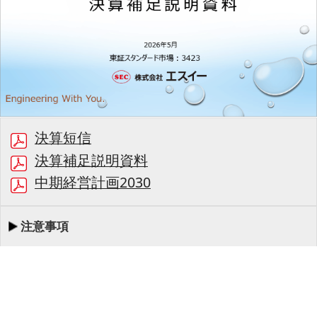
決算短信
決算補足説明資料
中期経営計画2030
注意事項
00:00/48:53
1/60
最初
前へ
停止
再生
次へ
同期
書起し