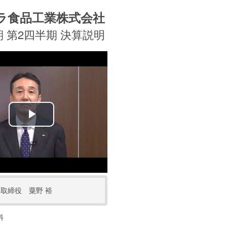
ラ食品工業株式会社
月期 第2四半期 決算説明
Play
Video
取締役 粟野 裕
料