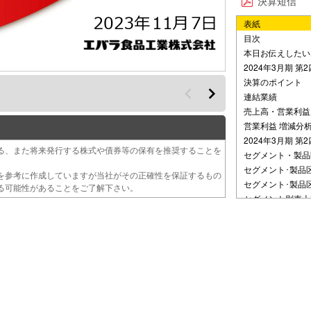
決算短信
表紙
目次
本日お伝えしたい
2024年3月期 第
決算のポイント
連結業績
売上高・営業利益
営業利益 増減分
2024年3月期 第
る、また将来発行する株式や債券等の保有を推奨することを
セグメント・製品
セグメント･製品
を参考に作成していますが当社がその正確性を保証するもの
セグメント･製品
る可能性があることをご了解下さい。
セグメント別売上
2024年3月期 第
キャッシュ・フロ
キャッシュ・フロ
2024年3月期 業
2. Unique 
中期経営計画
最終フェーズ 20