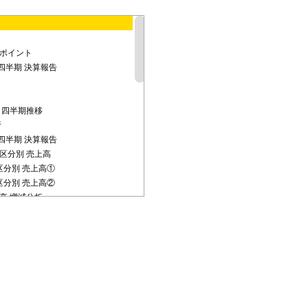
ポイント
2四半期 決算報告
 四半期推移
析
2四半期 決算報告
区分別 売上高
区分別 売上高①
区分別 売上高②
高 増減分析
2四半期 決算報告
ー
ー
績見通し
2023の進捗と今後の成長に向けて
23年度 経営方針