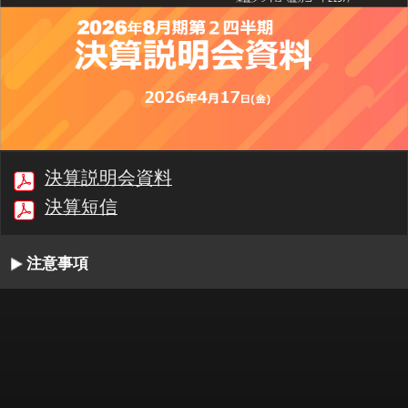
決算説明会資料
決算短信
注意事項
00:00/30:33
1/47
最初
前へ
停止
再生
次へ
同期
書起し